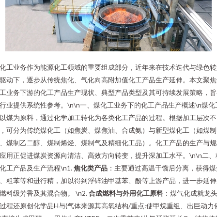
化工业务作为能源化工领域的重要组成部分，近年来在技术迭代与绿色转
驱动下，逐步从传统焦化、气化向高附加值化工产品生产延伸。本文聚焦
工业务下游的化工产品生产现状、典型产品类型及其可持续发展策略，旨
行业提供系统性参考。\n\n一、煤化工业务下的化工产品生产概述\n煤化
以煤为原料，通过化学加工转化为各类化工产品的过程。根据加工层次不
，可分为传统煤化工（如焦炭、煤焦油、合成氨）与新型煤化工（如煤制
、煤制乙二醇、煤制烯烃、煤制气及精细化工品）。化工产品的生产与规
应用正促进煤炭资源向清洁、高效方向转变，提升深加工水平。\n\n二、
化工产品及生产流程\n1.
焦化类产品
：主要通过高温干馏后分离，获得煤
、粗苯等和进行精，加以得到浮锌油甲基苯、酚等上游产品，进一步延伸
燃料级芳香及其混合物。 \n2.
合成燃料与外用化工原料
：煤气化成就龙
过程还原创化学品H与(气体来源其高氧结构/重点:使甲烷重组、出巨动力